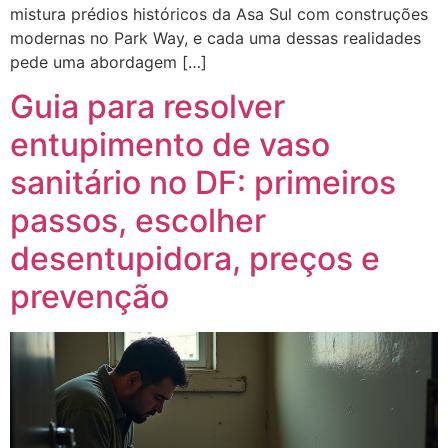
mistura prédios históricos da Asa Sul com construções
modernas no Park Way, e cada uma dessas realidades
pede uma abordagem […]
Guia para resolver
entupimento de vaso
sanitário no DF: primeiros
passos, escolher
desentupidora, preços e
prevenção