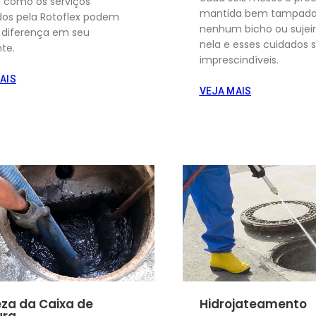
a como os serviços
mantida bem tampada,
ados pela Rotoflex podem
nenhum bicho ou sujeir
a diferença em seu
nela e esses cuidados 
te.
imprescindíveis.
AIS
VEJA MAIS
za da Caixa de
Hidrojateamento
ura