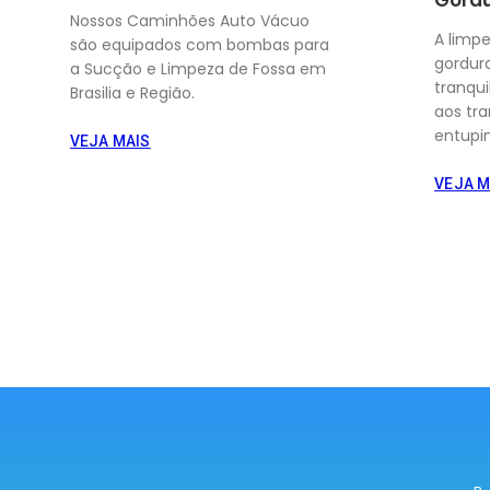
Nossos Caminhões Auto Vácuo
A limp
são equipados com bombas para
gordur
a Sucção e Limpeza de Fossa em
tranqu
Brasilia e Região.
aos tr
entupi
VEJA MAIS
VEJA M