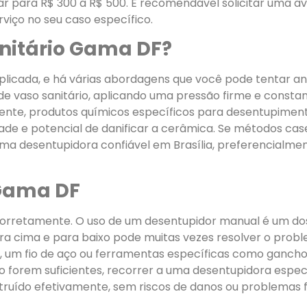
r para R$ 300 a R$ 500. É recomendável solicitar uma a
viço no seu caso específico.
nitário Gama DF?
plicada, e há várias abordagens que você pode tentar 
r de vaso sanitário, aplicando uma pressão firme e const
mente, produtos químicos específicos para desentupime
de e potencial de danificar a cerâmica. Se métodos cas
a desentupidora confiável em Brasília, preferencialme
 Gama DF
a corretamente. O uso de um desentupidor manual é um 
a cima e para baixo pode muitas vezes resolver o prob
 um fio de aço ou ferramentas específicas como ganchos
 forem suficientes, recorrer a uma desentupidora especia
struído efetivamente, sem riscos de danos ou problemas f