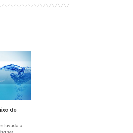
aixa de
er lavada a
isa ser