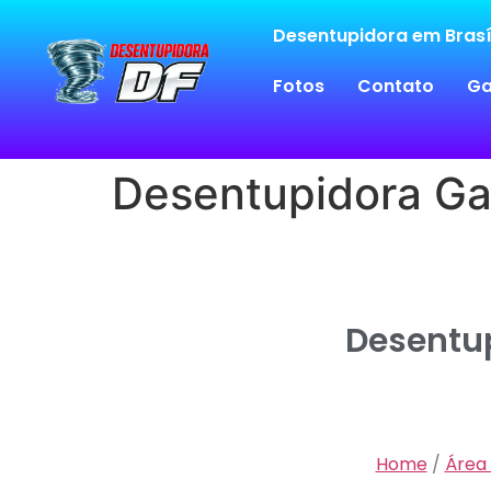
Desentupidora em Brasí
Fotos
Contato
Ga
Desentupidora Ga
Desentu
Home
/
Área