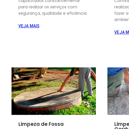
capacitados constantemente
Confir
para realizar os serviços com
realiz
segurança, qualidade e eficiência.
fazer 
ambien
VEJA MAIS
VEJA M
Limpeza de Fossa
Limpe
Gord