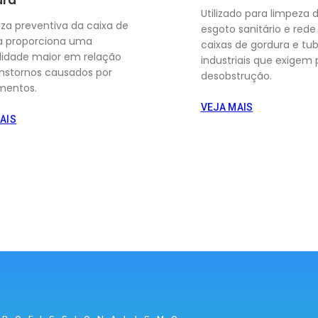
Utilizado para limpeza 
eza preventiva da caixa de
esgoto sanitário e rede 
a proporciona uma
caixas de gordura e tu
ilidade maior em relação
industriais que exigem 
anstornos causados por
desobstrução.
mentos.
VEJA MAIS
AIS