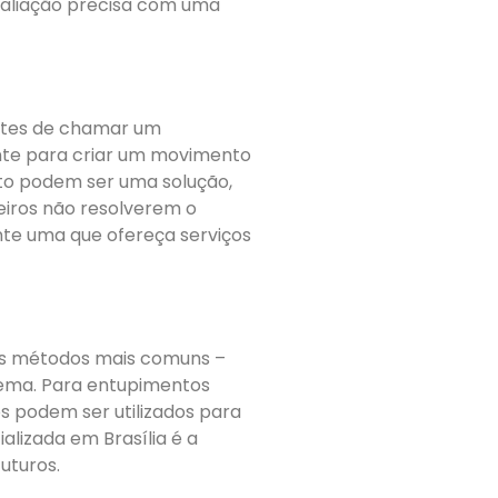
valiação precisa com uma
antes de chamar um
ante para criar um movimento
nto podem ser uma solução,
eiros não resolverem o
nte uma que ofereça serviços
dos métodos mais comuns –
lema. Para entupimentos
 podem ser utilizados para
lizada em Brasília é a
uturos.