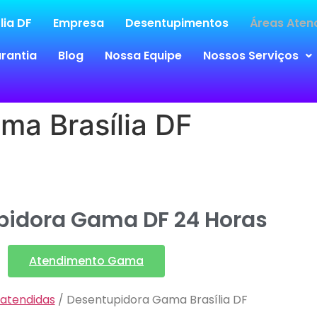
lia DF
Empresa
Desentupimentos
Áreas Atend
rantia
Blog
Nossa Equipe
Nossos Serviços
ma Brasília DF
pidora Gama DF 24 Horas
Atendimento Gama
 atendidas
/ Desentupidora Gama Brasília DF