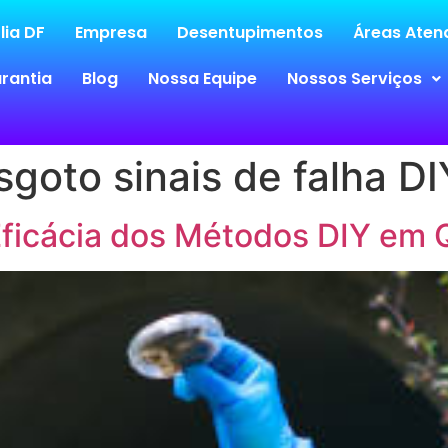
lia DF
Empresa
Desentupimentos
Áreas Atend
rantia
Blog
Nossa Equipe
Nossos Serviços
goto sinais de falha DI
Eficácia dos Métodos DIY em