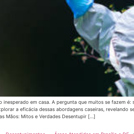
o inesperado em casa. A pergunta que muitos se fazem é:
lorar a eficácia dessas abordagens caseiras, revelando se
as Mãos: Mitos e Verdades Desentupir […]