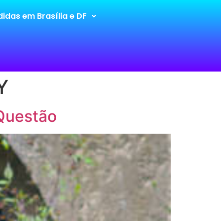
idas em Brasília e DF
Y
 Questão