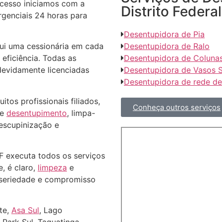
cesso iniciamos com a
Distrito Federal
genciais 24 horas para
Desentupidora de Pia
Desentupidora de Ralo
ui uma cessionária em cada
Desentupidora de Coluna
 eficiência. Todas as
Desentupidora de Vasos S
devidamente licenciadas
Desentupidora de rede d
os profissionais filiados,
Conheça outros serviços
de
desentupimento
, limpa-
descupinização e
F executa todos os serviços
, é claro,
limpeza
e
a seriedade e compromisso
te,
Asa Sul
, Lago