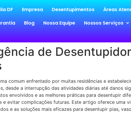
lia DF
Empresa
Desentupimentos
Áreas Atend
rantia
Blog
Nossa Equipe
Nossos Serviços
gência de Desentupido
s
ma comum enfrentado por muitas residências e estabelec
, desde a interrupção das atividades diárias até danos sig
tos envolvidos e as melhores práticas para desentupir dife
e e evitar complicações futuras. Este artigo oferece uma 
os e as soluções mais eficazes para desentupir pias, vaso