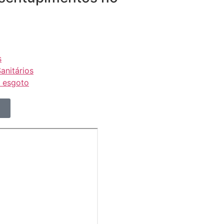
s
anitários
e esgoto