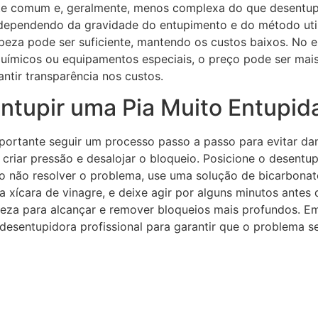
nte comum e, geralmente, menos complexa do que desentupi
dependendo da gravidade do entupimento e do método utili
eza pode ser suficiente, mantendo os custos baixos. No en
ímicos ou equipamentos especiais, o preço pode ser mais a
ntir transparência nos custos.
ntupir uma Pia Muito Entupid
mportante seguir um processo passo a passo para evitar da
criar pressão e desalojar o bloqueio. Posicione o desentup
o não resolver o problema, use uma solução de bicarbonato
a xícara de vinagre, e deixe agir por alguns minutos ante
impeza para alcançar e remover bloqueios mais profundos. 
sentupidora profissional para garantir que o problema sej