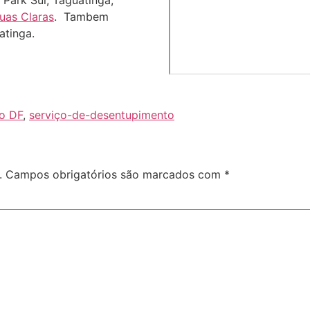
 Park Sul, Taguatinga,
uas Claras
. Tambem
atinga.
o DF
,
serviço-de-desentupimento
.
Campos obrigatórios são marcados com
*