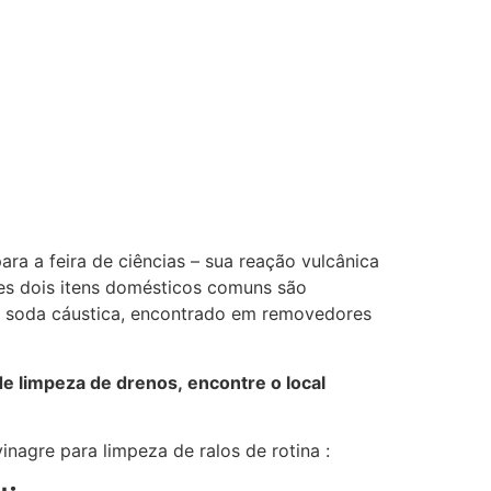
ra a feira de ciências – sua reação vulcânica
es dois itens domésticos comuns são
o soda cáustica, encontrado em removedores
de limpeza de drenos,
encontre o local
vinagre para
limpeza de ralos
de rotina :