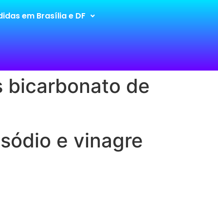
idas em Brasília e DF
 bicarbonato de
sódio e vinagre