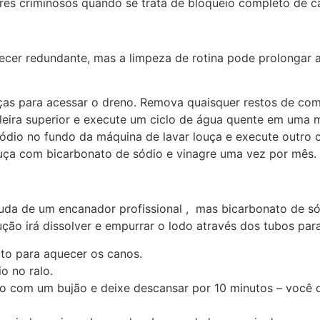
ores criminosos quando se trata de bloqueio completo de c
cer redundante, mas a limpeza de rotina pode prolongar a 
uças para acessar o dreno. Remova quaisquer restos de com
leira superior e execute um ciclo de água quente em uma m
ódio no fundo da máquina de lavar louça e execute outro c
ça com bicarbonato de sódio e vinagre uma vez por mês.
juda de um encanador profissional
,
mas bicarbonato de sód
ção irá dissolver e empurrar o lodo através dos tubos para
to para aquecer os canos.
o no ralo.
lo com um bujão e deixe descansar por 10 minutos – você o