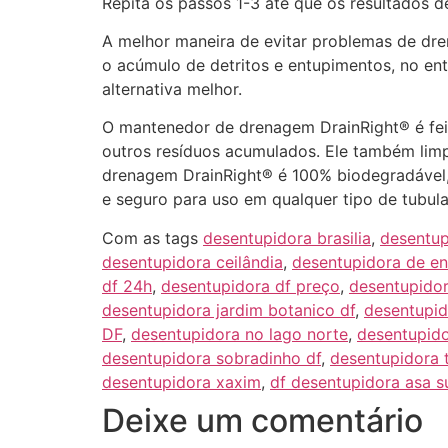
Repita os passos 1-3 até que os resultados 
A melhor maneira de evitar problemas de dr
o acúmulo de detritos e entupimentos, no 
alternativa melhor.
O mantenedor de drenagem DrainRight® é feit
outros resíduos acumulados. Ele também limp
drenagem DrainRight® é 100% biodegradável, 
e seguro para uso em qualquer tipo de tubula
Com as tags
desentupidora brasilia
,
desentup
desentupidora ceilândia
,
desentupidora de e
df 24h
,
desentupidora df preço
,
desentupidor
desentupidora jardim botanico df
,
desentupid
DF
,
desentupidora no lago norte
,
desentupido
desentupidora sobradinho df
,
desentupidora 
desentupidora xaxim
,
df desentupidora asa s
Deixe um comentário