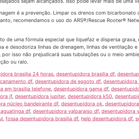
desejados sejam alcançados. Isso pode levar mais de uma v
enagem é a prevenção. Limpar os drenos com bicarbonato d
entanto, recomendamos o uso do ARS®/Rescue Rooter® Netw
o de uma fórmula especial que liquefaz e dispersa graxa,
a e desodoriza linhas de drenagem, linhas de ventilação 
por isso não prejudicará suas tubulações ou o meio ambien
ção ou ralo.
idora brasilia 24 horas
,
desentupidora brasilia df
,
desentupi
ncanamento df
,
desentupidora de esgoto df
,
desentupidora 
a em brasilia telefone
,
desentupidora gama df
,
desentupido
ora jf
,
desentupidora jupiter
,
desentupidora k50
,
desentupi
ra núcleo bandeirante df
,
desentupidora ok
,
desentupidora 
taguatinga df
,
desentupidora valparaiso df
,
desentupidora v
ul
,
fossa desentupidora brasilia df
,
help desentupidora df
,
s