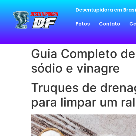
Desentupidora em Brasí
Fotos
Contato
Ga
Guia Completo de
sódio e vinagre
Truques de drena
para limpar um ra