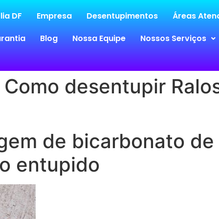
lia DF
Empresa
Desentupimentos
Áreas Atend
rantia
Blog
Nossa Equipe
Nossos Serviços
 Como desentupir Ralos
gem de bicarbonato de 
lo entupido