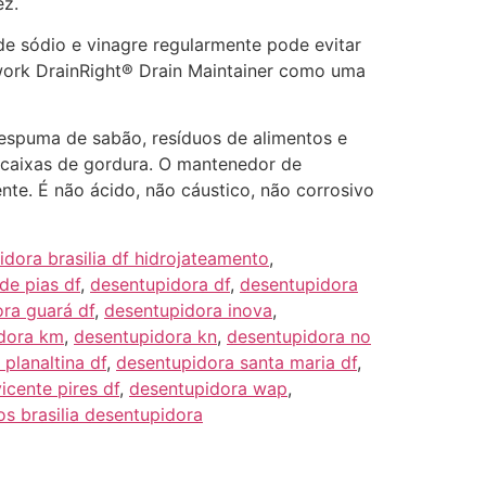
ez.
e sódio e vinagre regularmente pode evitar
ork DrainRight® Drain Maintainer como uma
 espuma de sabão, resíduos de alimentos e
e caixas de gordura. O mantenedor de
te. É não ácido, não cáustico, não corrosivo
dora brasilia df hidrojateamento
,
de pias df
,
desentupidora df
,
desentupidora
ra guará df
,
desentupidora inova
,
dora km
,
desentupidora kn
,
desentupidora no
planaltina df
,
desentupidora santa maria df
,
icente pires df
,
desentupidora wap
,
os brasilia desentupidora